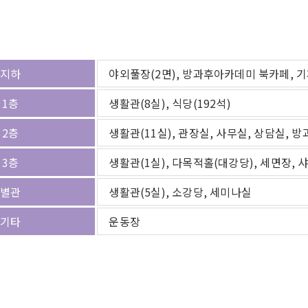
지하
야외풀장(2면), 방과후아카데미 북카페, 기
1층
생활관(8실), 식당(192석)
2층
생활관(11실), 관장실, 사무실, 상담실, 
3층
생활관(1실), 다목적홀(대강당), 세면장, 
별관
생활관(5실), 소강당, 세미나실
기타
운동장