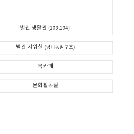
별관 생활관
(103,104)
별관 샤워실
(남녀동일구조)
북카페
문화활동실