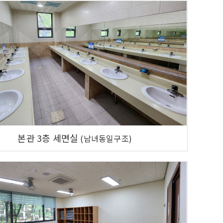
본관 3층 세면실
(남녀동일구조)