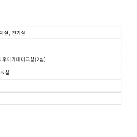
계실, 전기실
방과후아카데미교실(2실)
샤워실