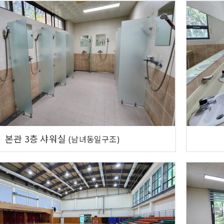
본관 3층 샤워실
(남녀동일구조)