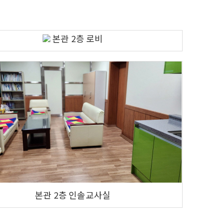
본관 2층 로비
본관 2층 인솔교사실