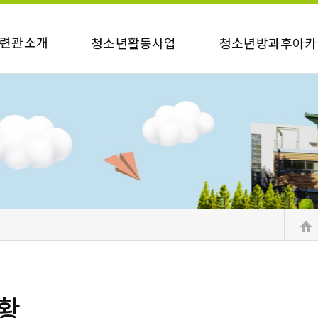
련관소개
청소년활동사업
청소년방과후아카
황